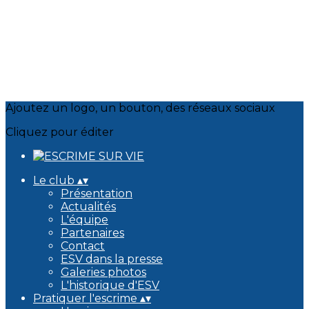
Ajoutez un logo, un bouton, des réseaux sociaux
Cliquez pour éditer
Le club
▴
▾
Présentation
Actualités
L'équipe
Partenaires
Contact
ESV dans la presse
Galeries photos
L'historique d'ESV
Pratiquer l'escrime
▴
▾