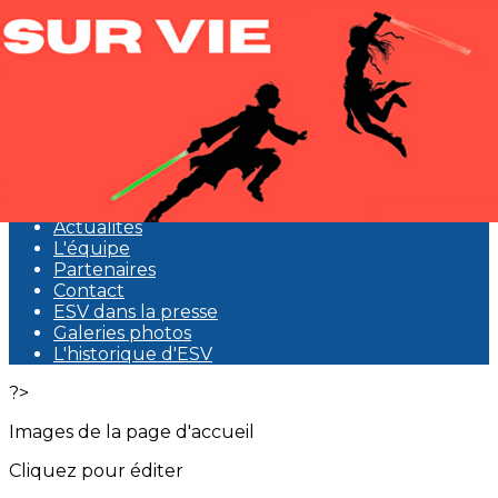
Exporter les lignes sélectionnées
Exporter toutes les colonnes
Exporter uniquement les colonnes affichées
Menu
<
>
Présentation
Actualités
L'équipe
Partenaires
Contact
ESV dans la presse
Galeries photos
L'historique d'ESV
?>
Images de la page d'accueil
Cliquez pour éditer